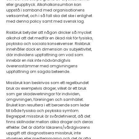
eller grupptryck. Alkoholkonsumtion kan
uppstå i samband med organisationens
verksamhet, och i så fall ska det ske i enlighet
med denna policy samt med svensk lag.
Riskbruk betyder att någon dricker så mycket
alkohol att det medför en ökad risk för fysiska,
psykiska och sociala konsekvenser. Riskbruk
innehåller dock en dimension av subjektivitet,
där individens uppfattning om vad som
innebär en risk inte nödvändigtvis
överensstämmer med omgivningens
uppfattning om sagda beteende.
Missbruk kan beskrivas som ett regelbundet
bruk av exempelvis droger, vilket är ett bruk
som ger skadeverkningar för individen,
omgivningen, föreningen och samhället.
Bruket kan resultera i ett beroende som leder
till både fysiska och psykiska symtom.
Begreppet missbruk är svårdefinierat, då det
finns skillnader mellan olika droger och deras
effekter. Det är därför läkarens/vårdgivarens
uppgift att diagnostisera missbruk, inte
styrelsen eller medlemmarna och det är ofta