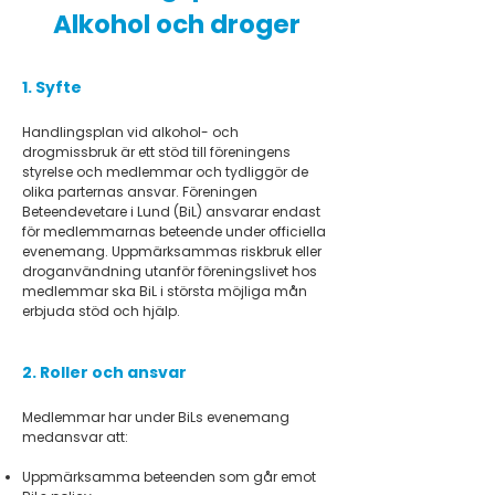
Alkohol och droger
1. Syfte
Handlingsplan vid alkohol- och
drogmissbruk är ett stöd till föreningens
styrelse och medlemmar och tydliggör de
olika parternas ansvar. Föreningen
Beteendevetare i Lund (BiL) ansvarar endast
för medlemmarnas beteende under officiella
evenemang. Uppmärksammas riskbruk eller
droganvändning utanför föreningslivet hos
medlemmar ska BiL i största möjliga mån
erbjuda stöd och hjälp.
2. Roller och ansvar
Medlemmar har under BiLs evenemang
medansvar att:
Uppmärksamma beteenden som går emot