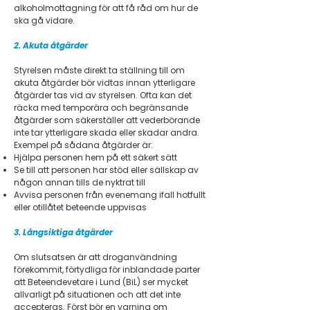
alkoholmottagning för att få råd om hur de
ska gå vidare.
2. Akuta åtgärder
Styrelsen måste direkt ta ställning till om
akuta åtgärder bör vidtas innan ytterligare
åtgärder tas vid av styrelsen. Ofta kan det
räcka med temporära och begränsande
åtgärder som säkerställer att vederbörande
inte tar ytterligare skada eller skadar andra.
Exempel på sådana åtgärder är:
Hjälpa personen hem på ett säkert sätt
Se till att personen har stöd eller sällskap av
någon annan tills de nyktrat till
Avvisa personen från evenemang ifall hotfullt
eller otillåtet beteende uppvisas
3. Långsiktiga åtgärder
Om slutsatsen är att droganvändning
förekommit, förtydliga för inblandade parter
att Beteendevetare i Lund (BiL) ser mycket
allvarligt på situationen och att det inte
accepteras. Först bör en varning om