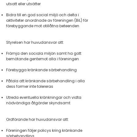
utsatt eller utsätter
Bidra till en god social miljö och delta i
aktiviteter anordnade av föreningen (BiL) för
förebyggande mot otillåtna beteenden
Styrelsen har huvudansvar att:
Främja den sociala miljön samt ha gott
bemötande gentemot alla i föreningen
Förebygga kränkande särbehandling
Påtala att kränkande särbehandling i alla
dess former inte tolereras
Utreda eventuella kränkningar och vidta
nödvändiga åtgärder skyndsamt
Ordförande har huvudansvar att:
Föreningen följer policys kring kränkande
särbehandling