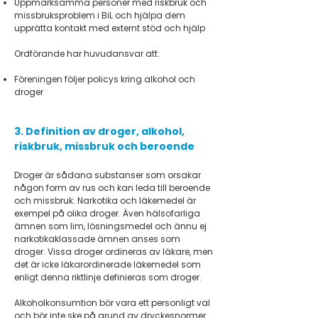
Uppmärksamma personer med riskbruk och
missbruksproblem i BiL och hjälpa dem
upprätta kontakt med externt stöd och hjälp
Ordförande har huvudansvar att:
Föreningen följer policys kring alkohol och
droger
3. Definition av droger, alkohol,
riskbruk, missbruk och beroende
Droger är sådana substanser som orsakar
någon form av rus och kan leda till beroende
och missbruk. Narkotika och läkemedel är
exempel på olika droger. Även hälsofarliga
ämnen som lim, lösningsmedel och ännu ej
narkotikaklassade ämnen anses som
droger. Vissa droger ordineras av läkare, men
det är icke läkarordinerade läkemedel som
enligt denna riktlinje definieras som droger.
Alkoholkonsumtion bör vara ett personligt val
och bör inte ske på grund av dryckesnormer