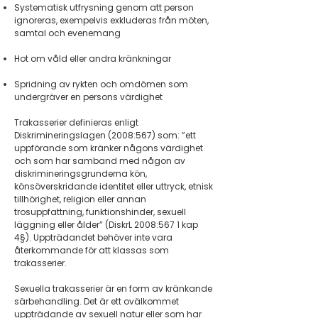
Systematisk utfrysning genom att person
ignoreras, exempelvis exkluderas från möten,
samtal och evenemang
Hot om våld eller andra kränkningar
Spridning av rykten och omdömen som
undergräver en persons värdighet
Trakasserier definieras enligt
Diskrimineringslagen (2008:567) som: ”ett
uppförande som kränker någons värdighet
och som har samband med någon av
diskrimineringsgrunderna kön,
könsöverskridande identitet eller uttryck, etnisk
tillhörighet, religion eller annan
trosuppfattning, funktionshinder, sexuell
läggning eller ålder” (DiskrL 2008:567 1 kap
4§). Uppträdandet behöver inte vara
återkommande för att klassas som
trakasserier.
Sexuella trakasserier är en form av kränkande
särbehandling. Det är ett ovälkommet
uppträdande av sexuell natur eller som har