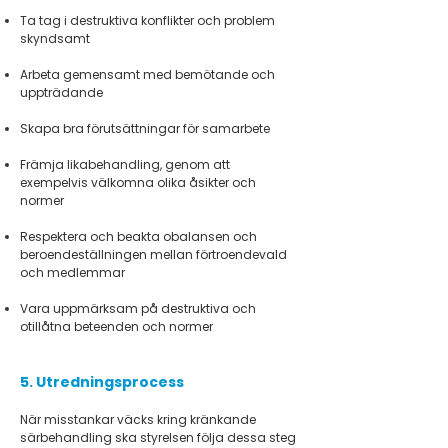
Ta tag i destruktiva konflikter och problem
skyndsamt
Arbeta gemensamt med bemötande och
uppträdande
Skapa bra förutsättningar för samarbete
Främja likabehandling, genom att
exempelvis välkomna olika åsikter och
normer
Respektera och beakta obalansen och
beroendeställningen mellan förtroendevald
och medlemmar
Vara uppmärksam på destruktiva och
otillåtna beteenden och normer
5. Utredningsprocess
När misstankar väcks kring kränkande
särbehandling ska styrelsen följa dessa steg