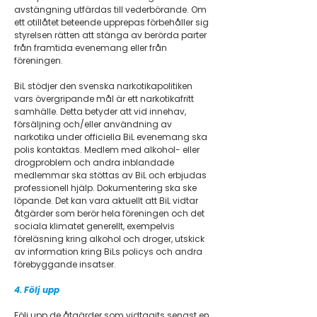
avstängning utfärdas till vederbörande. Om
ett otillåtet beteende upprepas förbehåller sig
styrelsen rätten att stänga av berörda parter
från framtida evenemang eller från
föreningen.
BiL stödjer den svenska narkotikapolitiken
vars övergripande mål är ett narkotikafritt
samhälle. Detta betyder att vid innehav,
försäljning och/eller användning av
narkotika under officiella BiL evenemang ska
polis kontaktas. Medlem med alkohol- eller
drogproblem och andra inblandade
medlemmar ska stöttas av BiL och erbjudas
professionell hjälp. Dokumentering ska ske
löpande. Det kan vara aktuellt att BiL vidtar
åtgärder som berör hela föreningen och det
sociala klimatet generellt, exempelvis
föreläsning kring alkohol och droger, utskick
av information kring BiLs policys och andra
förebyggande insatser.
4. Följ upp
Följ upp de åtgärder som vidtagits senast en