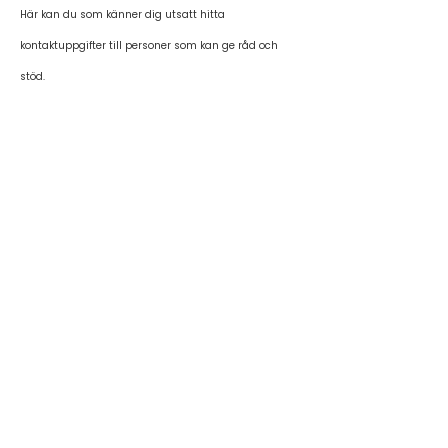
Här kan du som känner dig utsatt hitta
kontaktuppgifter till personer som kan ge råd och
stöd.
Alkoholmottagningen
Södertull
📍 Helgeandsgatan 16, Lund
046 - 16 13 66
eller
046 - 16 13 67
Erbjuder rådgivning och behandling av
alkoholproblem. Besöken är
sekretesskyddade och gratis.
Alkoholmottagningen för
ungdomar, BRUS
📍 Helgeandsgatan 16, Lund
Tel:
046 - 16 13 79