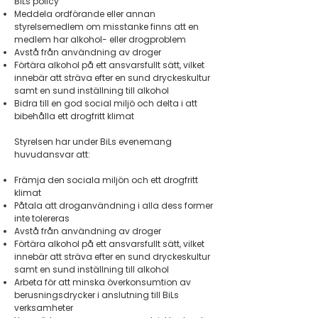
BiLs policy
Meddela ordförande eller annan
styrelsemedlem om misstanke finns att en
medlem har alkohol- eller drogproblem
Avstå från användning av droger
Förtära alkohol på ett ansvarsfullt sätt, vilket
innebär att sträva efter en sund dryckeskultur
samt en sund inställning till alkohol
Bidra till en god social miljö och delta i att
bibehålla ett drogfritt klimat
Styrelsen har under BiLs evenemang
huvudansvar att:
Främja den sociala miljön och ett drogfritt
klimat
Påtala att droganvändning i alla dess former
inte tolereras
Avstå från användning av droger
Förtära alkohol på ett ansvarsfullt sätt, vilket
innebär att sträva efter en sund dryckeskultur
samt en sund inställning till alkohol
Arbeta för att minska överkonsumtion av
berusningsdrycker i anslutning till BiLs
verksamheter