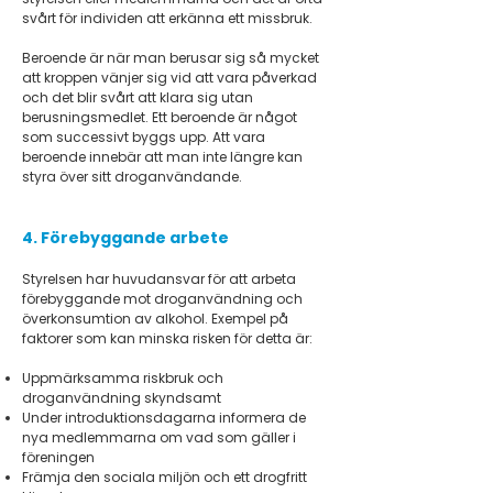
svårt för individen att erkänna ett missbruk.
Beroende är när man berusar sig så mycket
att kroppen vänjer sig vid att vara påverkad
och det blir svårt att klara sig utan
berusningsmedlet. Ett beroende är något
som successivt byggs upp. Att vara
beroende innebär att man inte längre kan
styra över sitt droganvändande.
4. Förebyggande arbete
Styrelsen har huvudansvar för att arbeta
förebyggande mot droganvändning och
överkonsumtion av alkohol. Exempel på
faktorer som kan minska risken för detta är:
Uppmärksamma riskbruk och
droganvändning skyndsamt
Under introduktionsdagarna informera de
nya medlemmarna om vad som gäller i
föreningen
Främja den sociala miljön och ett drogfritt