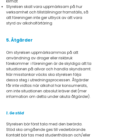
klimat
Styrelsen skall vara uppmärksam på hur
verksamhet och tillställningar framställs, så
att föreningen inte ger uttryck av att vara
styrd av alkoholförtäring
5. Åtgärder
Om styrelsen uppmärksammas på att
användning av droger eller riskbruk
förekommer i föreningen är de skyldiga att ta
situationen på allvar och handla skyndsamt.
När misstankar väcks ska styrelsen följa
dessa steg i utredningsprocessen. Åtgärder
får inte vidtas när alkohol har konsumerats,
om inte situationen absolut kräver det (mer
information om detta under akuta åtgärder).
1. Ge stöd
Styrelsen bör först tala med den berörda.
Stöd ska omgående ges till vederbörande.
Kontakt bör tas med studenthälsan och/eller