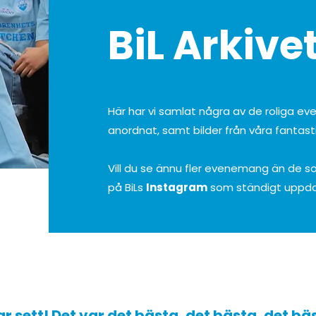
BiL Arkive
Här har vi samlat några av de roliga eve
anordnat, samt bilder från våra fantasti
Vill du se ännu fler evenemang än de s
på BiLs
Instagram
som ständigt uppdat
r sett! 