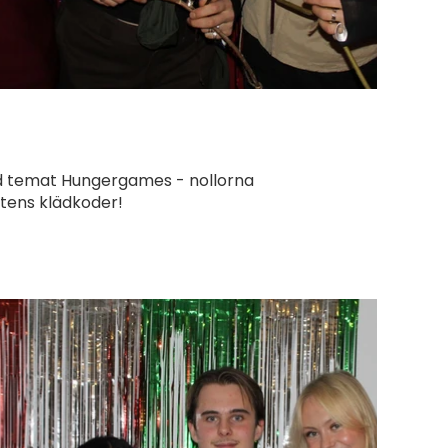
 med temat Hungergames - nollorna
ktens klädkoder!