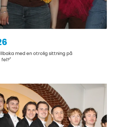
26
illbaka med en otrolig sittning på
fel?"