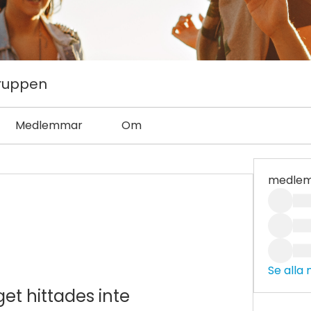
gruppen
Medlemmar
Om
medle
Se alla
get hittades inte