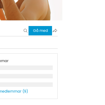
Gå med
mmar
 medlemmar (9)